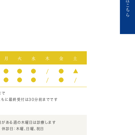
ご予約はこちら
月
火
水
木
金
土
●
●
●
/
●
▲
●
●
●
/
●
/
まで
ともに最終受付は30分前までです
日がある週の木曜日は診療します
休診日：木曜、日曜、祝日